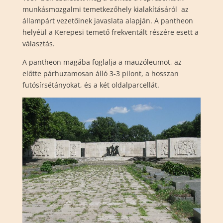
munkásmozgalmi temetkezőhely kialakításáról az
állampárt vezetőinek javaslata alapján. A pantheon
helyéül a Kerepesi temető frekventált részére esett a
választás.
A pantheon magába foglalja a mauzóleumot, az
előtte párhuzamosan álló 3-3 pilont, a hosszan
futósírsétányokat, és a két oldalparcellát.