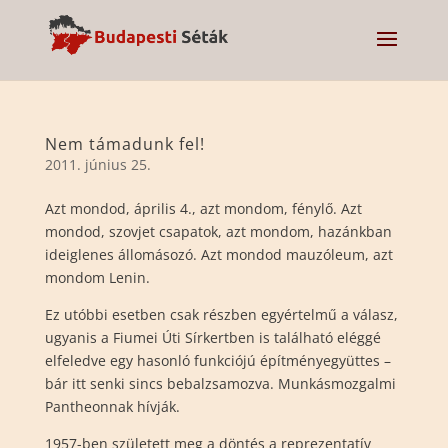
Nem támadunk fel!
2011. június 25.
Azt mondod, április 4., azt mondom, fénylő. Azt
mondod, szovjet csapatok, azt mondom, hazánkban
ideiglenes állomásozó. Azt mondod mauzóleum, azt
mondom Lenin.
Ez utóbbi esetben csak részben egyértelmű a válasz,
ugyanis a Fiumei Úti Sírkertben is található eléggé
elfeledve egy hasonló funkciójú építményegyüttes –
bár itt senki sincs bebalzsamozva. Munkásmozgalmi
Pantheonnak hívják.
1957-ben született meg a döntés a reprezentatív