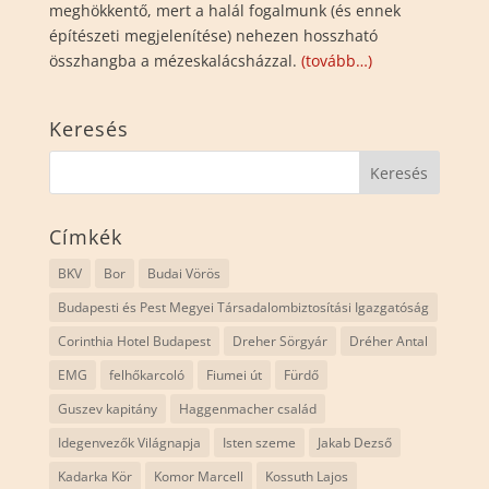
meghökkentő, mert a halál fogalmunk (és ennek
építészeti megjelenítése) nehezen hosszható
összhangba a mézeskalácsházzal.
(tovább…)
Keresés
Címkék
BKV
Bor
Budai Vörös
Budapesti és Pest Megyei Társadalombiztosítási Igazgatóság
Corinthia Hotel Budapest
Dreher Sörgyár
Dréher Antal
EMG
felhőkarcoló
Fiumei út
Fürdő
Guszev kapitány
Haggenmacher család
Idegenvezők Világnapja
Isten szeme
Jakab Dezső
Kadarka Kör
Komor Marcell
Kossuth Lajos