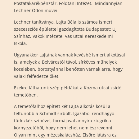
Postatakarékpénztár, Földtani Intézet. Mindannyian
Lechner Ödön művei.
Lechner tanítványa, Lajta Béla is számos ismert
szecessziós épülettel gazdagította Budapestet: Új
Színház, Vakok Intézete, Vas utcai Kereskedelmi
Iskola.
Ugyanakkor Lajtának vannak kevésbé ismert alkotásai
is, amelyek a Belvárostól távol, sírköves műhelyek
közelében, borostyánnal benőtten várnak arra, hogy
valaki felfedezze őket.
Ezekre láthatunk szép példákat a Kozma utcai zsidó
temetőben.
A temetőfalhoz épített két Lajta alkotás közül a
feltűnőbb a Schmidl sírbolt. Igazából rendhagyó
türkizkék színével, formájával annyira kiugrik a
környezetéből, hogy nem lehet nem észrevenni.
Olyan mint egy mézeskalácsház. Elsőre látásra ez