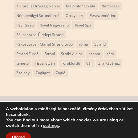
Kulturális Örökség Napjai
Malomtó? Óbuda
Nemecsek
Németvölgyi Strandfürdő
Orczy-kert
Pestszentlőrinc
Ray Rezső
Royal Nagyszálló
Royal Spa
Rákoscsaba-Újtelepi Strand
Rákoscsabai (Mária) Strandfürdő
róma
Strand
Strand Fürdő
Strobl
Stróbl Alajos
szobor
séta
temető
Tisza István
Törökfürdő
Vár
Zila Kávéház
Zsolnay
Zugliget
Zugló
Adatvédelmi szabályzat
ÁSZF
Impresszum
A weboldalon a minőségi felhasználói élmény érdekében sütiket
használunk.
You can find out more about which cookies we are using or
switch them off in
settings
.
Elfogad