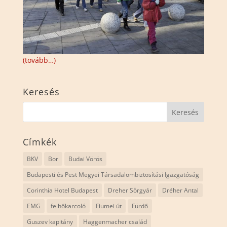
(tovább…)
Keresés
Címkék
BKV
Bor
Budai Vörös
Budapesti és Pest Megyei Társadalombiztosítási Igazgatóság
Corinthia Hotel Budapest
Dreher Sörgyár
Dréher Antal
EMG
felhőkarcoló
Fiumei út
Fürdő
Guszev kapitány
Haggenmacher család