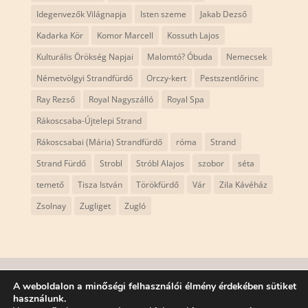
Idegenvezők Világnapja
Isten szeme
Jakab Dezső
Kadarka Kör
Komor Marcell
Kossuth Lajos
Kulturális Örökség Napjai
Malomtó? Óbuda
Nemecsek
Németvölgyi Strandfürdő
Orczy-kert
Pestszentlőrinc
Ray Rezső
Royal Nagyszálló
Royal Spa
Rákoscsaba-Újtelepi Strand
Rákoscsabai (Mária) Strandfürdő
róma
Strand
Strand Fürdő
Strobl
Stróbl Alajos
szobor
séta
temető
Tisza István
Törökfürdő
Vár
Zila Kávéház
Zsolnay
Zugliget
Zugló
Adatvédelmi szabályzat
ÁSZF
Impresszum
A weboldalon a minőségi felhasználói élmény érdekében sütiket
használunk.