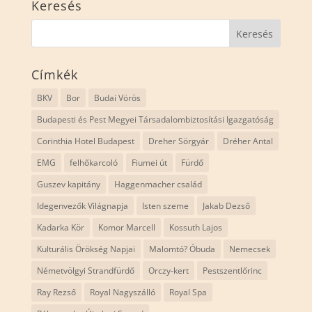
Keresés
Címkék
BKV
Bor
Budai Vörös
Budapesti és Pest Megyei Társadalombiztosítási Igazgatóság
Corinthia Hotel Budapest
Dreher Sörgyár
Dréher Antal
EMG
felhőkarcoló
Fiumei út
Fürdő
Guszev kapitány
Haggenmacher család
Idegenvezők Világnapja
Isten szeme
Jakab Dezső
Kadarka Kör
Komor Marcell
Kossuth Lajos
Kulturális Örökség Napjai
Malomtó? Óbuda
Nemecsek
Németvölgyi Strandfürdő
Orczy-kert
Pestszentlőrinc
Ray Rezső
Royal Nagyszálló
Royal Spa